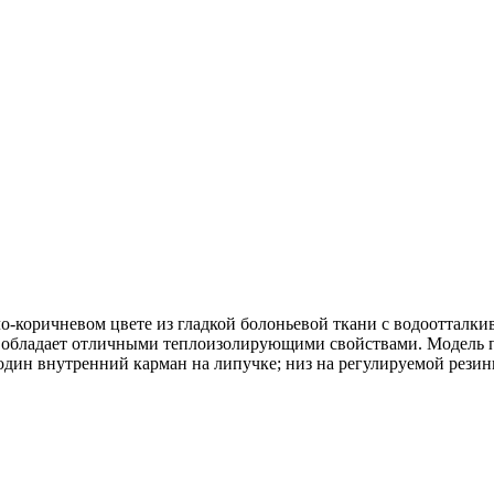
ло-коричневом цвете из гладкой болоньевой ткани с водоотталк
н и обладает отличными теплоизолирующими свойствами. Модель
один внутренний карман на липучке; низ на регулируемой резинк