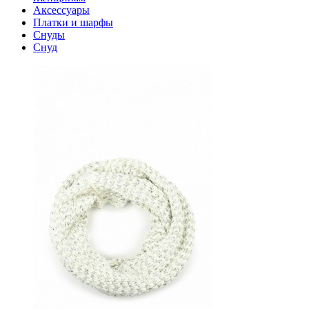
Аксессуары
Платки и шарфы
Снуды
Снуд