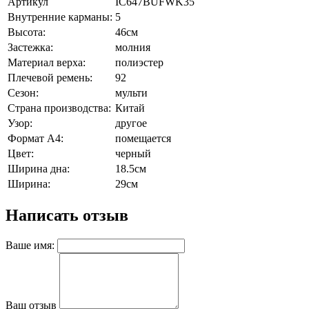
Артикул
IC647BUFWK35
Внутренние карманы:
5
Высота:
46см
Застежка:
молния
Материал верха:
полиэстер
Плечевой ремень:
92
Сезон:
мульти
Страна производства:
Китай
Узор:
другое
Формат А4:
помещается
Цвет:
черный
Ширина дна:
18.5см
Ширина:
29см
Написать отзыв
Ваше имя:
Ваш отзыв