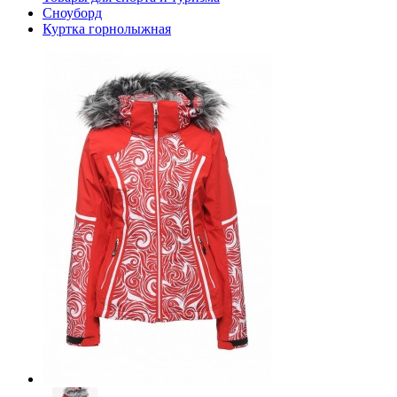
Сноуборд
Куртка горнолыжная