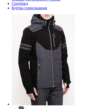
Сноуборд
Куртка горнолыжная