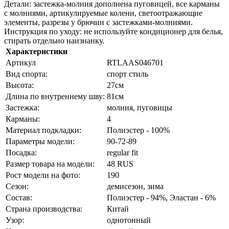
Детали: застежка-молния дополнена пуговицей, все карманы
с молниями, артикулируемые колени, светоотражающие
элементы, разрезы у брючин с застежками-молниями.
Инструкция по уходу: не используйте кондиционер для белья,
стирать отдельно наизнанку.
Характеристики
Артикул
RTLAAS046701
Вид спорта:
спорт стиль
Высота:
27см
Длина по внутреннему шву:
81см
Застежка:
молния, пуговицы
Карманы:
4
Материал подкладки:
Полиэстер - 100%
Параметры модели:
90-72-89
Посадка:
regular fit
Размер товара на модели:
48 RUS
Рост модели на фото:
190
Сезон:
демисезон, зима
Состав:
Полиэстер - 94%, Эластан - 6%
Страна производства:
Китай
Узор:
однотонный