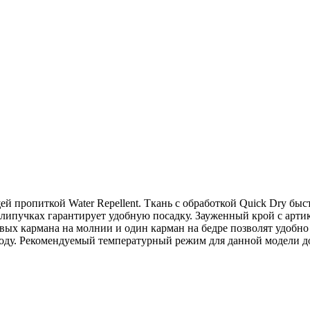
пропиткой Water Repellent. Ткань с обработкой Quick Dry быстр
 липучках гарантирует удобную посадку. Зауженный крой с арти
ковых кармана на молнии и один карман на бедре позволят удоб
году. Рекомендуемый температурный режим для данной модели до