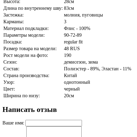
Высота:
28см
Длина по внутреннему шву:
83см
Застежка:
молния, пуговицы
Карманы:
3
Материал подкладки:
Флис - 100%
Параметры модели:
90-72-89
Посадка:
regular fit
Размер товара на модели:
48 RUS
Рост модели на фото:
190
Сезон:
демисезон, зима
Состав:
Полиэстер - 89%, Эластан - 11%
Страна производства:
Китай
Узор:
однотонный
Цвет:
черный
Ширина по низу:
20см
Написать отзыв
Ваше имя: