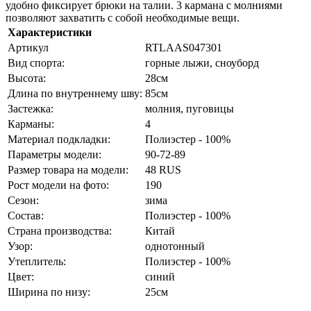
удобно фиксирует брюки на талии. 3 кармана с молниями
позволяют захватить с собой необходимые вещи.
Характеристики
Артикул
RTLAAS047301
Вид спорта:
горные лыжи, сноуборд
Высота:
28см
Длина по внутреннему шву:
85см
Застежка:
молния, пуговицы
Карманы:
4
Материал подкладки:
Полиэстер - 100%
Параметры модели:
90-72-89
Размер товара на модели:
48 RUS
Рост модели на фото:
190
Сезон:
зима
Состав:
Полиэстер - 100%
Страна производства:
Китай
Узор:
однотонный
Утеплитель:
Полиэстер - 100%
Цвет:
синий
Ширина по низу:
25см