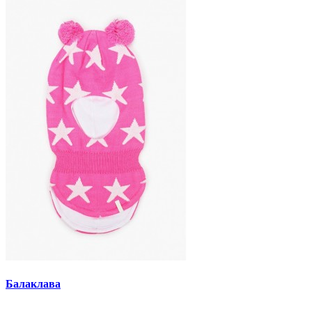
Балаклава
..