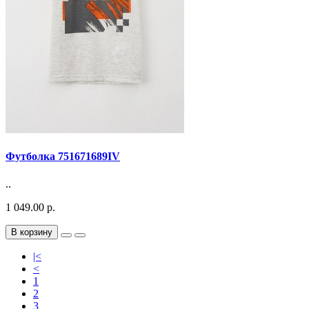
Футболка 751671689IV
..
1 049.00 р.
В корзину
|<
<
1
2
3