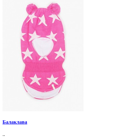
Балаклава
..