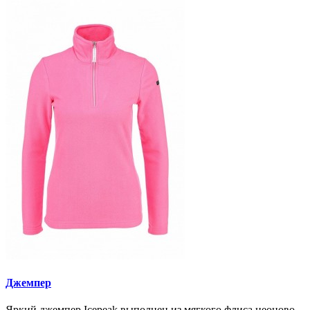
Джемпер
Яркий джемпер Icepeak выполнен из мягкого флиса неоново-