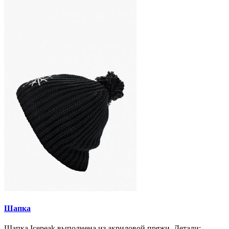
Шапка
Шапка Icepeak выполнена из акриловой пряжи. Детали: