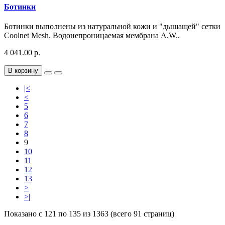
Ботинки
Ботинки выполнены из натуральной кожи и "дышащей" сетки
Coolnet Mesh. Водонепроницаемая мембрана A.W..
4 041.00 р.
В корзину
|<
<
5
6
7
8
9
10
11
12
13
>
>|
Показано с 121 по 135 из 1363 (всего 91 страниц)