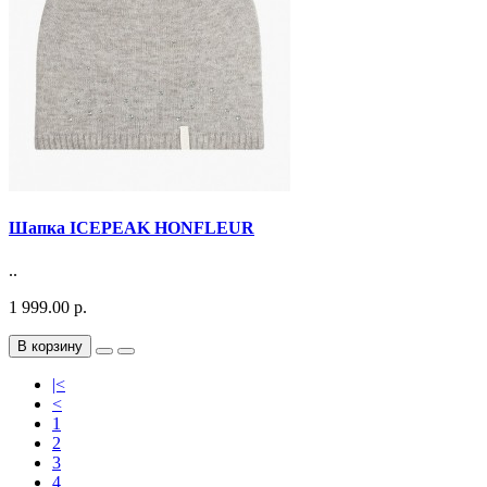
Шапка ICEPEAK HONFLEUR
..
1 999.00 р.
В корзину
|<
<
1
2
3
4