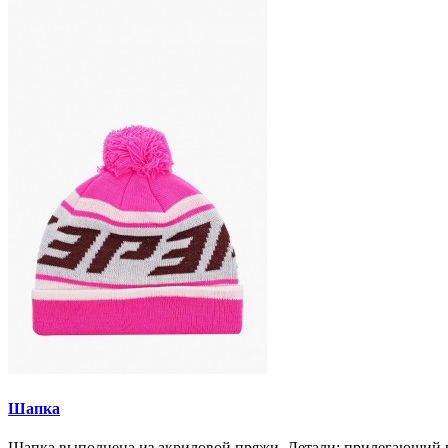
Шапка
Шапка выполнена из акриловой пряжи. Детали: прилегающий кр